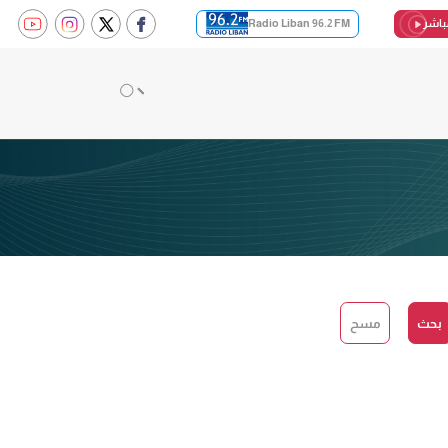
باشر
Radio Liban 96.2 FM
بحث
مسح