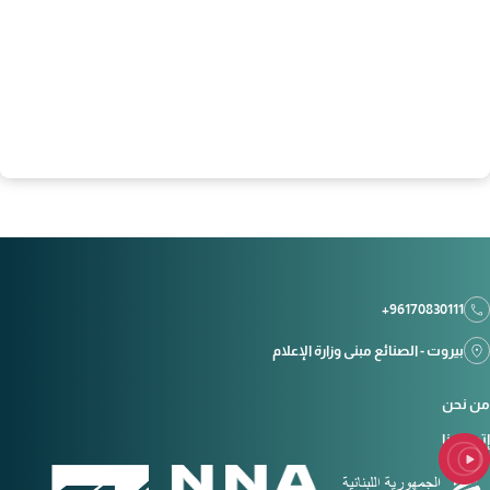
+96170830111
بيروت - الصنائع مبنى وزارة الإعلام
من نحن
إتصل بنا