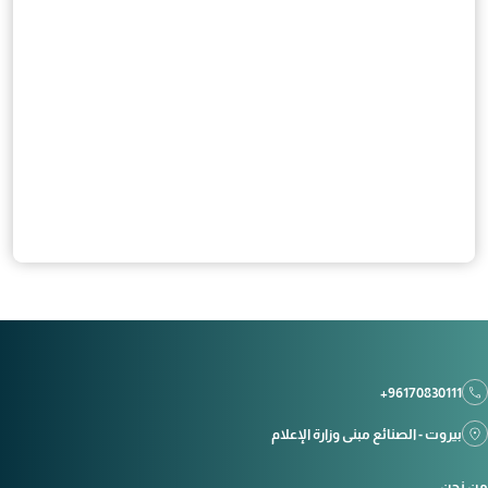
+96170830111
بيروت - الصنائع مبنى وزارة الإعلام
من نحن